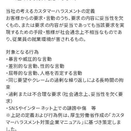
オンラインストア
当社の考えるカスタマーハラスメントの定義
お客様からの要求・言動のうち、要求の内容に妥当性を欠
くもの、または要求の内容が妥当であっても当該要求を実
現するための手段・態様が社会通念上不相当なものであ
り、従業員の就業環境が害されるもの。
対象となる行為
・暴言や威圧的な言動
・差別的な言動、性的な言動
・屈辱的な言動、人格を否定する言動
・同じ要望やクレームの過剰な繰り返しによる長時間の拘
束
・過剰または不合理な要求（社会通念上、妥当性を欠く要
求）
・SNSやインターネット上での誹謗中傷 等
※上記の定義および行為例は、厚生労働省作成の「カスタ
マーハラスメント対策企業マニュアル」に基づき策定しま
した。