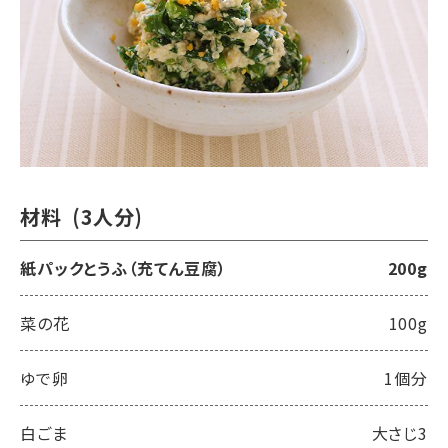
オンラインストア
材料
(3人分)
紙パックとうふ（充てん豆腐）
200g
菜の花
100g
ゆで卵
1個分
白ごま
大さじ3