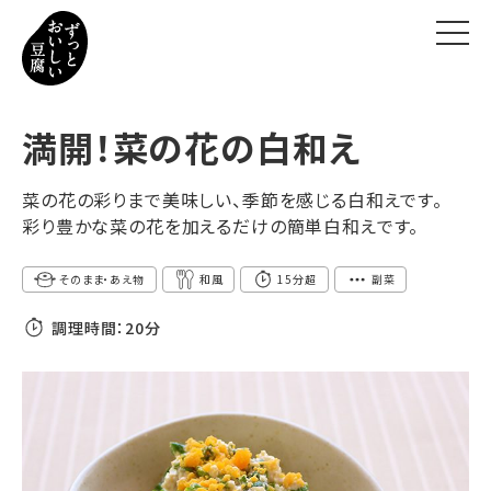
ずっとおいしい豆腐とは
満開！菜の花の白和え
ずっとおいしいヒミツ
菜の花の彩りまで美味しい、季節を感じる白和えです。
彩り豊かな菜の花を加えるだけの簡単白和えです。
豆腐の新常識
そのまま・あえ物
和風
15分超
副菜
おいしいレシピ
調理時間：
20分
お知らせ
お問い合わせ