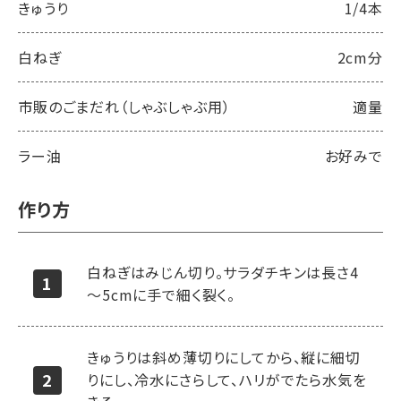
きゅうり
1/4本
白ねぎ
2cm分
市販のごまだれ（しゃぶしゃぶ用）
適量
ラー油
お好みで
作り方
白ねぎはみじん切り。サラダチキンは長さ4
～5cmに手で細く裂く。
きゅうりは斜め薄切りにしてから、縦に細切
りにし、冷水にさらして、ハリがでたら水気を