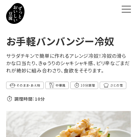
ずっとおいしい豆腐とは
お手軽バンバンジー冷奴
ずっとおいしいヒミツ
サラダチキンで簡単に作れるアレンジ冷奴！冷奴の滑ら
かな口当たり、きゅうりのシャキシャキ感、ピリ辛なごまだ
豆腐の新常識
れが絶妙に組み合わさり、食欲をそそります。
おいしいレシピ
そのまま・あえ物
中華風
10分調理
さとの雪
調理時間：
10分
お知らせ
お問い合わせ