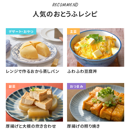
RECOMMEND
人気のおとうふレシピ
デザート・おやつ
主菜
レンジで作るおから蒸しパン
ふわふわ豆腐丼
副菜
おつまみ
厚揚げと大根の炊き合わせ
厚揚げの照り焼き