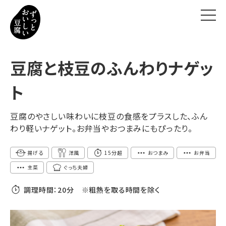
ずっとおいしい豆腐とは
豆腐と枝豆のふんわりナゲッ
ずっとおいしいヒミツ
ト
豆腐の新常識
豆腐のやさしい味わいに枝豆の食感をプラスした、ふん
わり軽いナゲット。お弁当やおつまみにもぴったり。
おいしいレシピ
揚げる
洋風
15分超
おつまみ
お弁当
お知らせ
主菜
ぐっち夫婦
調理時間：
20分 ※粗熱を取る時間を除く
お問い合わせ