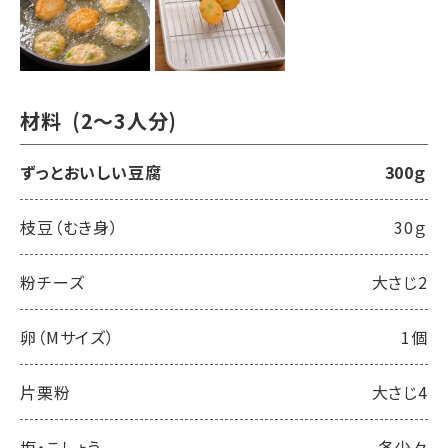
材料
(2～3人分)
ずっとおいしい豆腐
300ｇ
枝豆（むき身）
30ｇ
粉チーズ
大さじ2
卵（Mサイズ）
1個
片栗粉
大さじ4
塩・こしょう
各少々