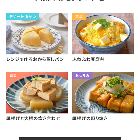
デザート・おやつ
主菜
レンジで作るおから蒸しパン
ふわふわ豆腐丼
副菜
おつまみ
厚揚げと大根の炊き合わせ
厚揚げの照り焼き